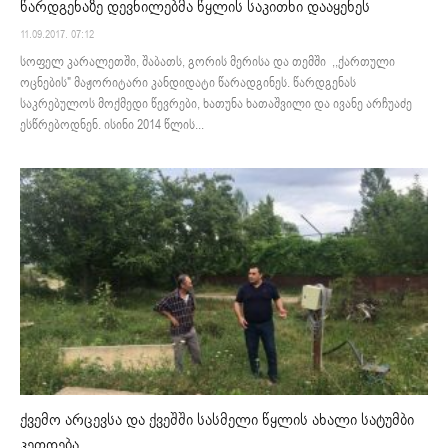
წარდგენაზე დევნილებმა წყლის საკითხი დააყენეს
11.09.2017. 07:12
სოფელ კარალეთში, შაბათს, გორის მერისა და თემში ,,ქართული
ოცნების" მაჟორიტარი კანდიდატი წარადგინეს. წარდგენას
საკრებულოს მოქმედი წევრები, ხათუნა ხათაშვილი და ივანე არჩუაძე
ესწრებოდნენ. ისინი 2014 წლის...
ქვემო არცევსა და ქვეშში სასმელი წყლის ახალი სატუმბი
კეთდება