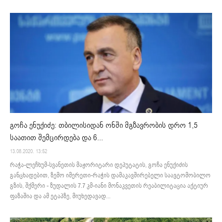
გოჩა ენუქიძე: თბილისიდან ონში მგზავრობის დრო 1,5
საათით შემცირდება და 6...
13.08.2020. 13:52
რაჭა-ლეჩხუმ-სვანეთის მაჟორიტარი დეპუტატის, გოჩა ენუქიძის
განცხადებით, ზემო იმერეთი-რაჭის დამაკავშირებელი საავტომობილო
გზის, შქმერი - ზუდალის 7.7 კმ-იანი მონაკვეთის რეაბილიტაცია აქტიურ
ფაზაშია და ამ ეტაპზე, მიუხედავად...