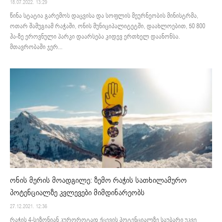
18.07.2022. 13:29
წინა სტატია გარემოს დაცვისა და სოფლის მეურნეობის მინისტრმა,
ოთარ შამუგიამ რაჭაში, ონის მუნიციპალიტეტში, დაახლოებით, 50 800
ჰა-ზე ეროვნული პარკი დაარსება კიდევ ერთხელ დაანონსა.
მთავრობაში ჯერ...
ონის მერის მოადგილე: ზემო რაჭის სათხილამურო
პოტენციალზე კვლევები მიმდინარეობს
27.12.2021. 12:36
რაჭის 4-სეზონიან კუროროტად ქცევის პოტენციალზე საუბარი უკვე