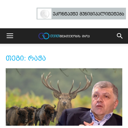
თეგი: რაჭა