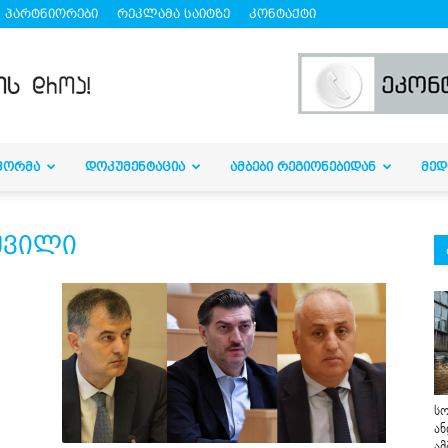
პარტნიორები
რეკლამა საიტზე
კონტაქტი
ᲤᲝᲠᲛᲐ
ᲓᲝᲙᲣᲛᲔᲜᲢᲐᲪᲘᲐ
ᲐᲛᲑᲔᲑᲘ ᲠᲔᲒᲘᲝᲜᲔᲑᲘᲓᲐᲜ
ᲛᲔᲓ
შვილი
სო
ან
ამ