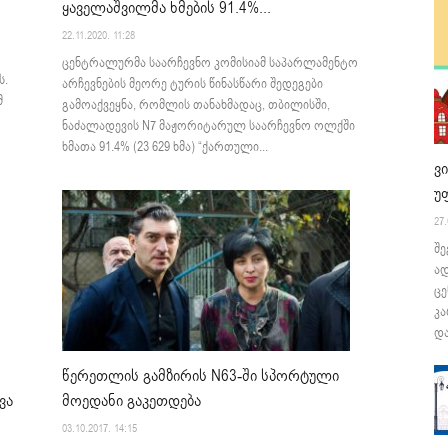
ყაველაშვილმა ხმების 91.4%...
22.11.2020. 11:28
ცენტრალურმა საარჩევნო კომისიამ საპარლამენტო
ს.
არჩევნების მეორე ტურის წინასწარი შედეგები
მ
გამოაქვეყნა, რომლის თანახმადაც, თბილისში,
ნაძალადევის N7 მაჟორიტარულ საარჩევნო ოლქში
ხმათა 91.4% (23 629 ხმა) “ქართული...
ვ
უ
27.
შე
ა
ცე
კა
და
წერეთლის გამზირის N63-ში სპორტული
ვა
მოედანი გაკეთდება
03.10.2017. 14:15