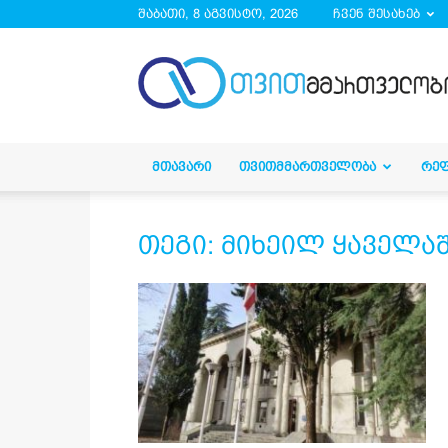
შაბათი, 8 აგვისტო, 2026
ჩვენ შესახებ
droa.ge
ᲛᲗᲐᲕᲐᲠᲘ
ᲗᲕᲘᲗᲛᲛᲐᲠᲗᲕᲔᲚᲝᲑᲐ
ᲠᲔ
თეგი: მიხეილ ყაველა