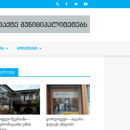
ᲘᲐ
ᲐᲠᲩᲔᲕᲜᲔᲑᲘ
ბლოგი
ფელი ნუკრიანი –
გორლივუდი – პატარა
დრონიკაანთ უბნის
ქალაქი ამაყობს!
ბები