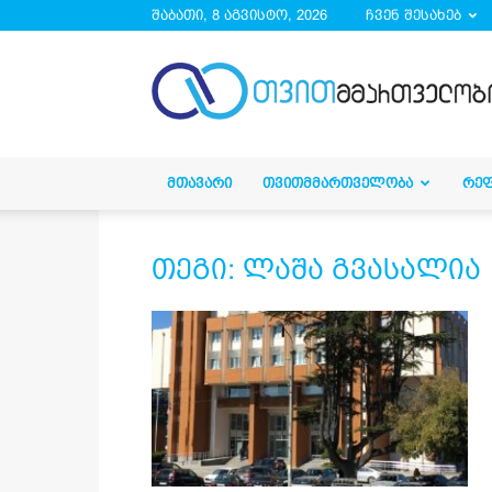
შაბათი, 8 აგვისტო, 2026
ჩვენ შესახებ
droa.ge
ᲛᲗᲐᲕᲐᲠᲘ
ᲗᲕᲘᲗᲛᲛᲐᲠᲗᲕᲔᲚᲝᲑᲐ
ᲠᲔ
თეგი: ლაშა გვასალია