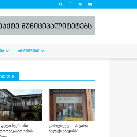
ᲘᲐ
ᲐᲠᲩᲔᲕᲜᲔᲑᲘ
ბლოგი
ფელი ნუკრიანი –
გორლივუდი – პატარა
დრონიკაანთ უბნის
ქალაქი ამაყობს!
ბები