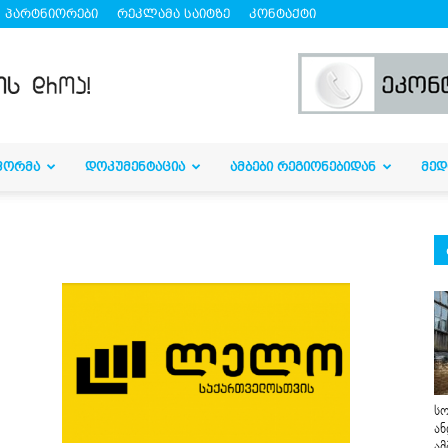
პარტნიორები
რეკლამა საიტზე
კონტაქტი
ᲤᲝᲠᲛᲐ
ᲓᲝᲙᲣᲛᲔᲜᲢᲐᲪᲘᲐ
ᲐᲛᲑᲔᲑᲘ ᲠᲔᲒᲘᲝᲜᲔᲑᲘᲓᲐᲜ
ᲛᲔᲓ
სო
ან
ამ