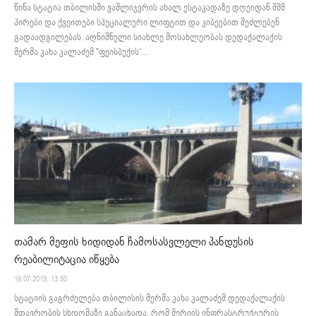
წინა სტატია თბილისში ვაშლიჯვრის ახალ ესტაკადაზე დღეიდან შშმ
პირები და ქვეითები სპეციალური ლიფტით და კიბეებით შეძლებენ
გადაადგილებას. აღნიშნული სიახლე მოსახლეობას დედაქალაქის
მერმა კახა კალაძემ "ფეისბუქის“...
თამარ მეფის ხიდიდან ჩამოსასვლელი პანდუსის
რეაბილიტაცია იწყება
16.07.2019. 13:50
სტატიის გაგრძელება თბილისის მერმა კახა კალაძემ დედაქალაქის
მთავრობის სხდომაზე განაცხადა, რომ მერიის ინფრასტრუქტურის