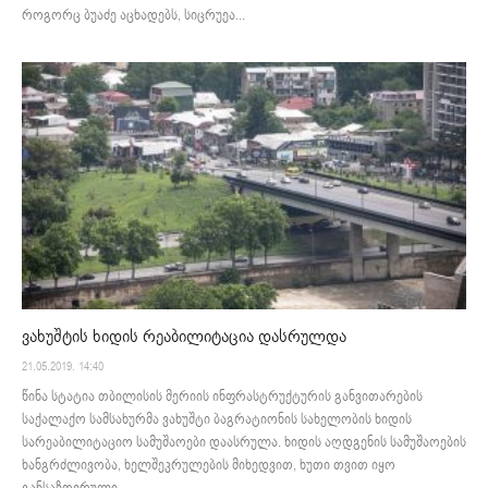
როგორც ბუაძე აცხადებს, სიცრუეა...
ვახუშტის ხიდის რეაბილიტაცია დასრულდა
21.05.2019. 14:40
წინა სტატია თბილისის მერიის ინფრასტრუქტურის განვითარების
საქალაქო სამსახურმა ვახუშტი ბაგრატიონის სახელობის ხიდის
სარეაბილიტაციო სამუშაოები დაასრულა. ხიდის აღდგენის სამუშაოების
ხანგრძლივობა, ხელშეკრულების მიხედვით, ხუთი თვით იყო
განსაზღვრული,...