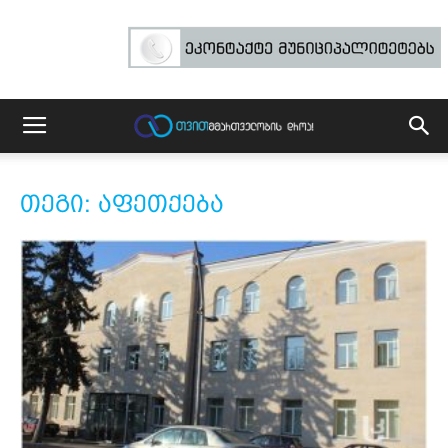
თეგი: აფეთქება