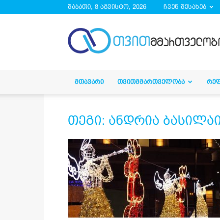
შაბათი, 8 აგვისტო, 2026
ჩვენ შესახებ
droa.ge
ᲛᲗᲐᲕᲐᲠᲘ
ᲗᲕᲘᲗᲛᲛᲐᲠᲗᲕᲔᲚᲝᲑᲐ
ᲠᲔ
თეგი: ანდრია ბასილა