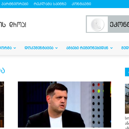
პარტნიორები
რეკლამა საიტზე
კონტაქტი
ᲤᲝᲠᲛᲐ
ᲓᲝᲙᲣᲛᲔᲜᲢᲐᲪᲘᲐ
ᲐᲛᲑᲔᲑᲘ ᲠᲔᲒᲘᲝᲜᲔᲑᲘᲓᲐᲜ
ᲛᲔᲓ
ია
სო
ან
ამ