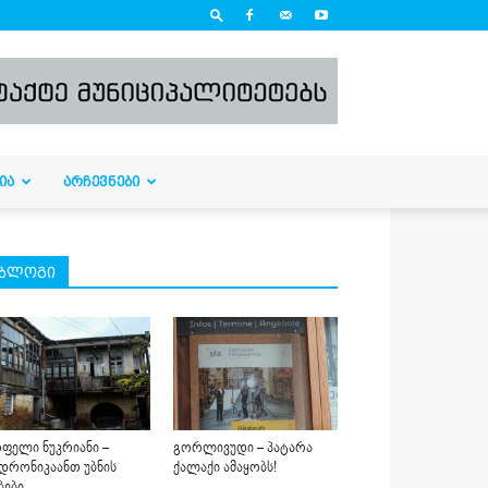
ᲘᲐ
ᲐᲠᲩᲔᲕᲜᲔᲑᲘ
ბლოგი
ფელი ნუკრიანი –
გორლივუდი – პატარა
დრონიკაანთ უბნის
ქალაქი ამაყობს!
ბები