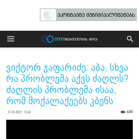
ვიქტორ ჯაფარიძე: აბა, სხვა
რა პრობლემა აქვს ძაღლს?
ძაღლის პრობლემა ისაა,
რომ მოქალაქეებს კბენს
4290
12.03.2021. 13:42