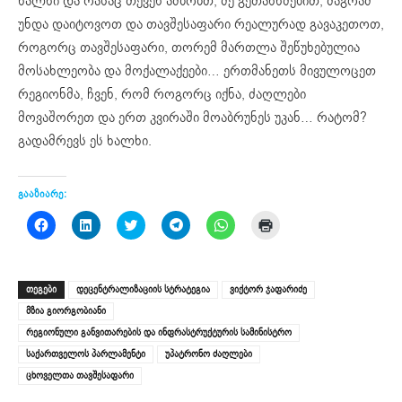
ხალხი და რასაც თქვენ ამბობთ, მე გეთანხმებით, მაგრამ
უნდა დაიტოვოთ და თავშესაფარი რეალურად გავაკეთოთ,
როგორც თავშესაფარი, თორემ მართლა შეწუხებულია
მოსახლეობა და მოქალაქეები… ერთმანეთს მივულოცეთ
რეგიონმა, ჩვენ, რომ როგორც იქნა, ძაღლები
მოვაშორეთ და ერთ კვირაში მოაბრუნეს უკან… რატომ?
გადამრევს ეს ხალხი.
გააზიარე:
Click
Click
Click
Click
Click
Click
to
to
to
to
to
to
share
share
share
share
share
print
on
on
on
on
on
(Opens
Facebook
LinkedIn
Twitter
Telegram
WhatsApp
in
(Opens
(Opens
(Opens
(Opens
(Opens
new
ᲗᲔᲒᲔᲑᲘ
დეცენტრალიზაციის სტრატეგია
ვიქტორ ჯაფარიძე
in
in
in
in
in
window)
new
new
new
new
new
მზია გიორგობიანი
window)
window)
window)
window)
window)
რეგიონული განვითარების და ინფრასტრუქტურის სამინისტრო
საქართველოს პარლამენტი
უპატრონო ძაღლები
ცხოველთა თავშესაფარი