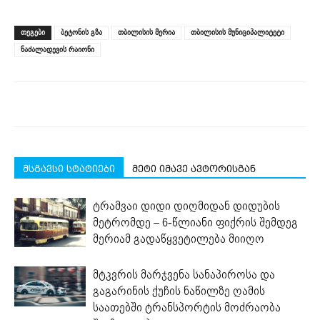
on
on
on
on
on
(Opens
Facebook
LinkedIn
Twitter
Telegram
WhatsApp
in
(Opens
(Opens
(Opens
(Opens
(Opens
new
ᲗᲔᲒᲔᲑᲘ
ბეტონის გზა
თბილისის მერია
თბილისის მუნიციპალიტეტი
in
in
in
in
in
window)
new
new
new
new
new
ნაძალადევის რაიონი
window)
window)
window)
window)
window)
მსგავსი სტატიები
მეტი იმავე ავტორისგან
ტრამვაი დიდი დიღმიდან დიდუბის
მეტრომდე – 6-წლიანი ფიქრის შემდეგ
მერიამ გადაწყვეტილება მიიღო
მტკვრის მარჯვენა სანაპიროსა და
გაგარინის ქუჩის ნაწილზე ღამის
საათებში ტრანსპორტის მოძრაობა