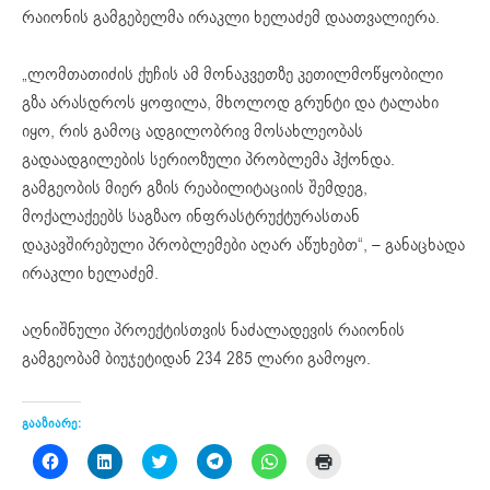
რაიონის გამგებელმა ირაკლი ხელაძემ დაათვალიერა.
„ლომთათიძის ქუჩის ამ მონაკვეთზე კეთილმოწყობილი
გზა არასდროს ყოფილა, მხოლოდ გრუნტი და ტალახი
იყო, რის გამოც ადგილობრივ მოსახლეობას
გადაადგილების სერიოზული პრობლემა ჰქონდა.
გამგეობის მიერ გზის რეაბილიტაციის შემდეგ,
მოქალაქეებს საგზაო ინფრასტრუქტურასთან
დაკავშირებული პრობლემები აღარ აწუხებთ“, – განაცხადა
ირაკლი ხელაძემ.
აღნიშნული პროექტისთვის ნაძალადევის რაიონის
გამგეობამ ბიუჯეტიდან 234 285 ლარი გამოყო.
გააზიარე:
Click
Click
Click
Click
Click
Click
to
to
to
to
to
to
share
share
share
share
share
print