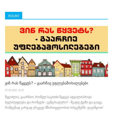
ტესტი
ვინ რას წყვეტს? – გაარჩიე უფლებამოსილებები
27.05.2025. 02:27
შეგიძლია, გაარჩიო, რომელ საკითხს წყვეტს ადგილობრივი
ხელისუფლება და რომელს - ცენტრალური? - შეავსე ქვიზი და გაიგე,
რამდენად კარგად ერკვევი მმართველობით სისტემებში. დავიწყოთ!