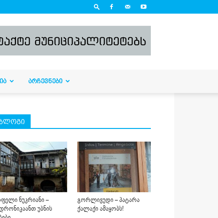
ᲘᲐ
ᲐᲠᲩᲔᲕᲜᲔᲑᲘ
ბლოგი
ფელი ნუკრიანი –
გორლივუდი – პატარა
დრონიკაანთ უბნის
ქალაქი ამაყობს!
ბები