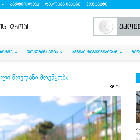
პარტნიორები
რეკლამა საიტზე
კონტაქტი
ᲤᲝᲠᲛᲐ
ᲓᲝᲙᲣᲛᲔᲜᲢᲐᲪᲘᲐ
ᲐᲛᲑᲔᲑᲘ ᲠᲔᲒᲘᲝᲜᲔᲑᲘᲓᲐᲜ
ᲛᲔᲓ
ული მოედანი მოეწყობა
597
სო
ან
ამ