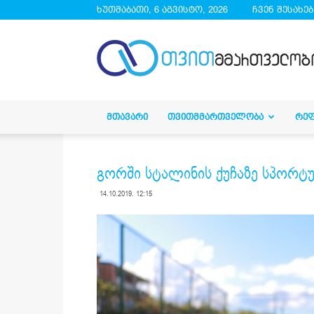
ხუთშაბათი, 6 აგვისტო, 2026
ჩვენ შესახებ
droa.ge
ᲛᲗᲐᲕᲐᲠᲘ
ᲗᲕᲘᲗᲛᲛᲐᲠᲗᲕᲔᲚᲝᲑᲐ
ᲠᲔ
გორში სტალინის ქუჩაზე სპორტ
14.10.2019. 12:15