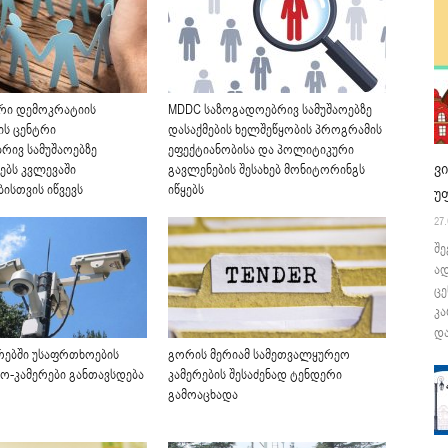
რი დემოკრატიის
MDDC საზოგადოებრივ სამუშაოებზე
ის ცენტრი
დასაქმების ხელშეწყობის პროგრამის
რივ სამუშაოებზე
ეფექტიანობისა და პოლიტიკური
ვ
ებს კვლევაში
გავლენების შესახებ მონიტორინგს
ისთვის იწვევს
იწყებს
უ
27.
შე
ა
ცე
კა
და
რებში უსაფრთხოების
გორის მერიამ სამეთვალყურეო
ეო-კამერები განთავსდება
კამერების შესაძენად ტენდერი
გამოაცხადა