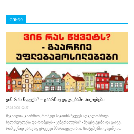
ტესტი
ვინ რას წყვეტს? – გაარჩიე უფლებამოსილებები
27.05.2025. 02:27
შეგიძლია, გაარჩიო, რომელ საკითხს წყვეტს ადგილობრივი
ხელისუფლება და რომელს - ცენტრალური? - შეავსე ქვიზი და გაიგე,
რამდენად კარგად ერკვევი მმართველობით სისტემებში. დავიწყოთ!