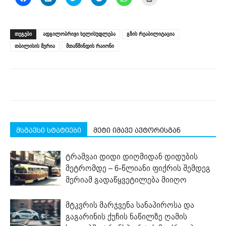
to
to
to
to
to
to
share
share
share
share
share
print
on
on
on
on
on
(Opens
Facebook
LinkedIn
Twitter
Telegram
WhatsApp
in
(Opens
(Opens
(Opens
(Opens
(Opens
new
ᲗᲔᲒᲔᲑᲘ
ადგილობრივი ხელისუფლება
გზის რეაბილიტაცია
in
in
in
in
in
window)
new
new
new
new
new
თბილისის მერია
მთაწმინდის რაიონი
window)
window)
window)
window)
window)
მსგავსი სტატიები
მეტი იმავე ავტორისგან
ტრამვაი დიდი დიღმიდან დიდუბის
მეტრომდე – 6-წლიანი ფიქრის შემდეგ
მერიამ გადაწყვეტილება მიიღო
მტკვრის მარჯვენა სანაპიროსა და
გაგარინის ქუჩის ნაწილზე ღამის