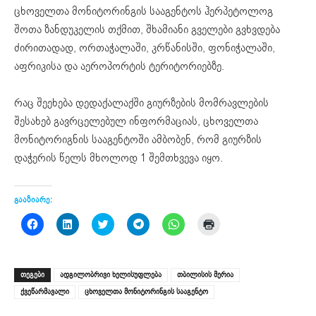
ცხოველთა მონიტორინგის სააგენტოს ჰერპეტოლოგ
შოთა ზანდუკელის თქმით, შხამიანი გველები გვხვდება
ძირითადად, ორთაჭალაში, კრწანისში, ფონიჭალაში,
აფრიკისა და აეროპორტის ტერიტორიებზე.
რაც შეეხება დედაქალაქში გიურზების მომრავლების
შესახებ გავრცელებულ ინფორმაციას, ცხოველთა
მონიტორიგნის სააგენტოში ამბობენ, რომ გიურზის
დაჭერის წელს მხოლოდ 1 შემთხვევა იყო.
გააზიარე:
Click
Click
Click
Click
Click
Click
to
to
to
to
to
to
share
share
share
share
share
print
on
on
on
on
on
(Opens
Facebook
LinkedIn
Twitter
Telegram
WhatsApp
in
(Opens
(Opens
(Opens
(Opens
(Opens
new
ᲗᲔᲒᲔᲑᲘ
ადგილობრივი ხელისუფლება
თბილისის მერია
in
in
in
in
in
window)
new
new
new
new
new
ქვეწარმავალი
ცხოველთა მონიტორინგის სააგენტო
window)
window)
window)
window)
window)