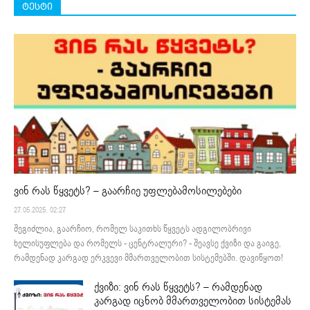
ტესტი
ვინ რას წყვეტს? – გაარჩიე უფლებამოსილებები
27.05.2025. 02:27
შეგიძლია, გაარჩიო, რომელ საკითხს წყვეტს ადგილობრივი
ხელისუფლება და რომელს - ცენტრალური? - შეავსე ქვიზი და გაიგე,
რამდენად კარგად ერკვევი მმართველობით სისტემებში. დავიწყოთ!
ქვიზი: ვინ რას წყვეტს? – რამდენად
კარგად იცნობ მმართველობით სისტემას