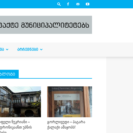
ᲘᲐ
ᲐᲠᲩᲔᲕᲜᲔᲑᲘ
ბლოგი
ფელი ნუკრიანი –
გორლივუდი – პატარა
დრონიკაანთ უბნის
ქალაქი ამაყობს!
ბები