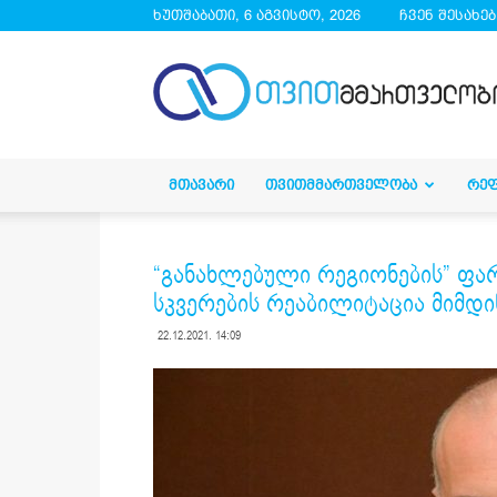
ხუთშაბათი, 6 აგვისტო, 2026
ჩვენ შესახებ
droa.ge
ᲛᲗᲐᲕᲐᲠᲘ
ᲗᲕᲘᲗᲛᲛᲐᲠᲗᲕᲔᲚᲝᲑᲐ
ᲠᲔ
“განახლებული რეგიონების” ფარ
სკვერების რეაბილიტაცია მიმდ
22.12.2021. 14:09