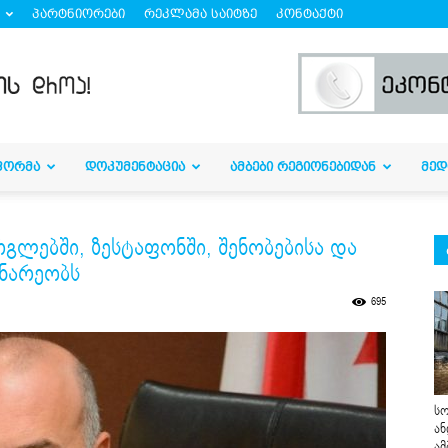
პარტნიორები
რეკლამა საიტზე
კონტაქტი
ᲤᲝᲠᲛᲐ
ᲓᲝᲙᲣᲛᲔᲜᲢᲐᲪᲘᲐ
ᲐᲛᲑᲔᲑᲘ ᲠᲔᲒᲘᲝᲜᲔᲑᲘᲓᲐᲜ
ᲛᲔᲓ
გლებში, ზესტაფონში, შენობებისა და
ინარეობს
695
სო
ან
ამ