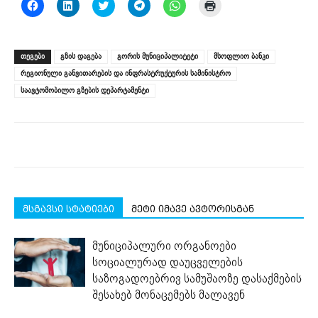
Click
Click
Click
Click
Click
Click
to
to
to
to
to
to
share
share
share
share
share
print
on
on
on
on
on
(Opens
Facebook
LinkedIn
Twitter
Telegram
WhatsApp
in
(Opens
(Opens
(Opens
(Opens
(Opens
new
ᲗᲔᲒᲔᲑᲘ
გზის დაგება
გორის მუნიციპალიტეტი
მსოფლიო ბანკი
in
in
in
in
in
window)
new
new
new
new
new
რეგიონული განვითარების და ინფრასტრუქტურის სამინისტრო
window)
window)
window)
window)
window)
საავტომობილო გზების დეპარტამენტი
მსგავსი სტატიები
მეტი იმავე ავტორისგან
მუნიციპალური ორგანოები
სოციალურად დაუცველების
საზოგადოებრივ სამუშაოზე დასაქმების
შესახებ მონაცემებს მალავენ