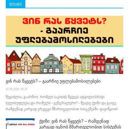
ტესტი
ვინ რას წყვეტს? – გაარჩიე უფლებამოსილებები
27.05.2025. 02:27
შეგიძლია, გაარჩიო, რომელ საკითხს წყვეტს ადგილობრივი
ხელისუფლება და რომელს - ცენტრალური? - შეავსე ქვიზი და გაიგე,
რამდენად კარგად ერკვევი მმართველობით სისტემებში. დავიწყოთ!
ქვიზი: ვინ რას წყვეტს? – რამდენად
კარგად იცნობ მმართველობით სისტემას