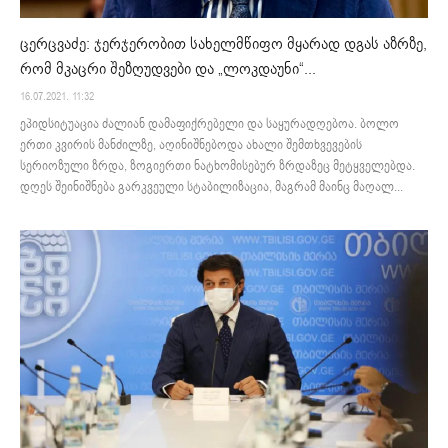
ცერცვაძე: ჯერჯერობით სახელმწიფო მყარად დგას აზრზე,
რომ მკაცრი შეზღუდვები და „ლოკდაუნი“...
16.07.2021. 11:32
ეპიდსიტუაცია ძალიან დამაფიქრებელი და საყურადღებოა. ბოლო
ერთი კვირის მანძილზე, აღინიშნებოდა ახალი შემთხვევების
სერიოზული ზრდა, ზოგიერთი ნატხომისებურ ზრდაზეც მეტყველებდა.
დღეს შეინიშნება გარკვეული სტაბილიზაცია, მაგრამ მაინც მაღალ...