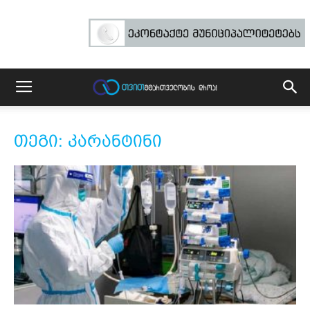
თეგი: კარანტინი