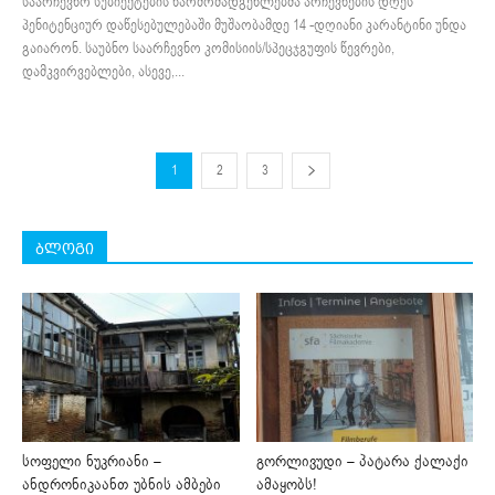
საარჩევნო სუბიექტების წარმომადგენლებმა არჩევნების დღეს
პენიტენციურ დაწესებულებაში მუშაობამდე 14 -დღიანი კარანტინი უნდა
გაიარონ. საუბნო საარჩევნო კომისიის/სპეცჯგუფის წევრები,
დამკვირვებლები, ასევე,...
1
2
3
ბლოგი
სოფელი ნუკრიანი –
გორლივუდი – პატარა ქალაქი
ანდრონიკაანთ უბნის ამბები
ამაყობს!