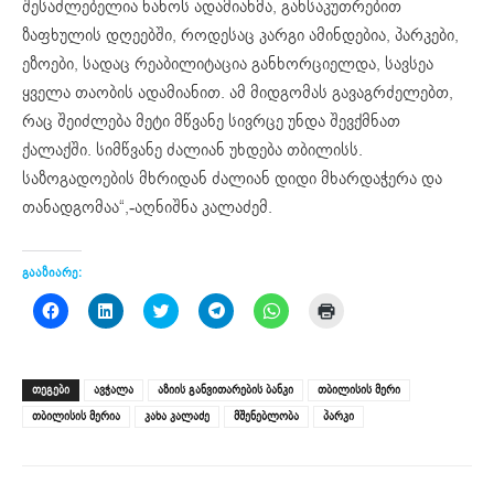
შესაძლებელია ნახოს ადამიანმა, განსაკუთრებით
ზაფხულის დღეებში, როდესაც კარგი ამინდებია, პარკები,
ეზოები, სადაც რეაბილიტაცია განხორციელდა, სავსეა
ყველა თაობის ადამიანით. ამ მიდგომას გავაგრძელებთ,
რაც შეიძლება მეტი მწვანე სივრცე უნდა შევქმნათ
ქალაქში. სიმწვანე ძალიან უხდება თბილისს.
საზოგადოების მხრიდან ძალიან დიდი მხარდაჭერა და
თანადგომაა“,-აღნიშნა კალაძემ.
გააზიარე:
Click
Click
Click
Click
Click
Click
to
to
to
to
to
to
share
share
share
share
share
print
on
on
on
on
on
(Opens
Facebook
LinkedIn
Twitter
Telegram
WhatsApp
in
(Opens
(Opens
(Opens
(Opens
(Opens
new
ᲗᲔᲒᲔᲑᲘ
ავჭალა
აზიის განვითარების ბანკი
თბილისის მერი
in
in
in
in
in
window)
new
new
new
new
new
თბილისის მერია
კახა კალაძე
მშენებლობა
პარკი
window)
window)
window)
window)
window)