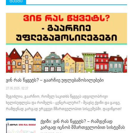
ტესტი
ვინ რას წყვეტს? – გაარჩიე უფლებამოსილებები
27.05.2025. 02:27
შეგიძლია, გაარჩიო, რომელ საკითხს წყვეტს ადგილობრივი
ხელისუფლება და რომელს - ცენტრალური? - შეავსე ქვიზი და გაიგე,
რამდენად კარგად ერკვევი მმართველობით სისტემებში. დავიწყოთ!
ქვიზი: ვინ რას წყვეტს? – რამდენად
კარგად იცნობ მმართველობით სისტემას