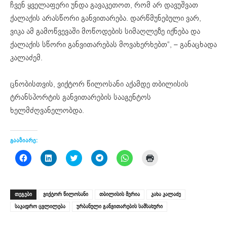
ჩვენ ყველაფერი უნდა გავაკეთოთ, რომ არ დავუშვათ
ქალაქის არასწორი განვითარება. დარწმუნებული ვარ,
ვიკა ამ გამოწვევაში მოწოდების სიმაღლეზე იქნება და
ქალაქის სწორი განვითარებას მოვახერხებთ“, – განაცხადა
კალაძემ.
ცნობისთვის, ვიქტორ წილოსანი აქამდე თბილისის
ტრანსპორტის განვითარების სააგენტოს
ხელმძღვანელობდა.
გააზიარე:
Click
Click
Click
Click
Click
Click
to
to
to
to
to
to
share
share
share
share
share
print
on
on
on
on
on
(Opens
Facebook
LinkedIn
Twitter
Telegram
WhatsApp
in
(Opens
(Opens
(Opens
(Opens
(Opens
new
ᲗᲔᲒᲔᲑᲘ
ვიქტორ წილოსანი
თბილისის მერია
კახა კალაძე
in
in
in
in
in
window)
new
new
new
new
new
საკადრო ცვლილება
ურბანული განვითარების სამსახური
window)
window)
window)
window)
window)