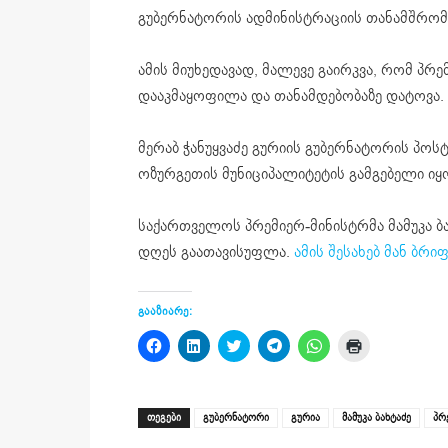
გუბერნატორის ადმინისტრაციის თანამშრომ
ამის მიუხედავად, მალევე გაირკვა, რომ პრე
დააკმაყოფილა და თანამდებობაზე დატოვა.
მერაბ ჭანუყვაძე გურიის გუბერნატორის პოსტ
ოზურგეთის მუნიციპალიტეტის გამგებელი იყ
საქართველოს პრემიერ-მინისტრმა მამუკა ბ
დღეს გაათავისუფლა.
ამის შესახებ მან ბრი
გააზიარე:
Click
Click
Click
Click
Click
Click
to
to
to
to
to
to
share
share
share
share
share
print
on
on
on
on
on
(Opens
Facebook
LinkedIn
Twitter
Telegram
WhatsApp
in
(Opens
(Opens
(Opens
(Opens
(Opens
new
ᲗᲔᲒᲔᲑᲘ
გუბერნატორი
გურია
მამუკა ბახტაძე
პრ
in
in
in
in
in
window)
new
new
new
new
new
window)
window)
window)
window)
window)