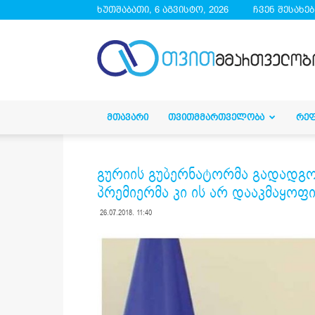
ხუთშაბათი, 6 აგვისტო, 2026
ჩვენ შესახებ
droa.ge
ᲛᲗᲐᲕᲐᲠᲘ
ᲗᲕᲘᲗᲛᲛᲐᲠᲗᲕᲔᲚᲝᲑᲐ
ᲠᲔ
გურიის გუბერნატორმა გადადგომ
პრემიერმა კი ის არ დააკმაყოფ
26.07.2018. 11:40