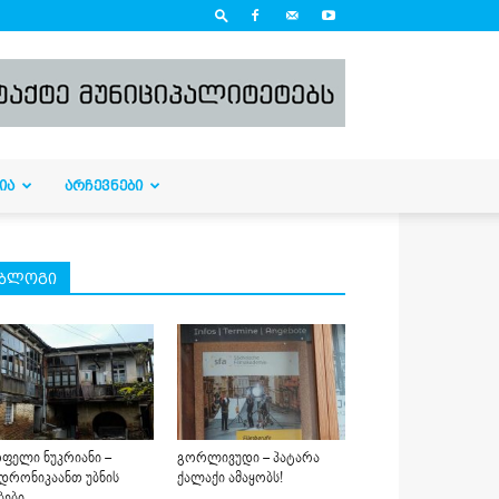
ᲘᲐ
ᲐᲠᲩᲔᲕᲜᲔᲑᲘ
ბლოგი
ფელი ნუკრიანი –
გორლივუდი – პატარა
დრონიკაანთ უბნის
ქალაქი ამაყობს!
ბები