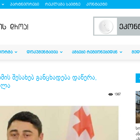
პარტნიორები
რეკლამა საიტზე
კონტაქტი
ᲤᲝᲠᲛᲐ
ᲓᲝᲙᲣᲛᲔᲜᲢᲐᲪᲘᲐ
ᲐᲛᲑᲔᲑᲘ ᲠᲔᲒᲘᲝᲜᲔᲑᲘᲓᲐᲜ
ᲛᲔᲓ
ის შესახებ განცხადება დაწერა,
ილა
1367
სო
ან
ამ