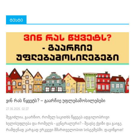
ტესტი
ვინ რას წყვეტს? – გაარჩიე უფლებამოსილებები
27.05.2025. 02:27
შეგიძლია, გაარჩიო, რომელ საკითხს წყვეტს ადგილობრივი
ხელისუფლება და რომელს - ცენტრალური? - შეავსე ქვიზი და გაიგე,
რამდენად კარგად ერკვევი მმართველობით სისტემებში. დავიწყოთ!