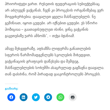
პრიორიტეტი ვართ. რუსეთის ფედერაციის სუბიექტებსაც
არ აძლევენ ვაქცინას, ჩვენ კი პროცესის ორგანიზებაც ვერ
მოგვიხერხებია. დაავალეთ ყველა მასწავლებელს. ნუ
გეშინიათ, იყოთ ცუდები. არ იქნებით ცუდები. ეს სწორი
პოზიციაა – გაათავისუფლეთ ისინი, ვინც ვაქცინის
გაკეთებაზე უარს ამბობს”, – თქვა ბჟანიამ.
ამავე შეხვედრაზე, აფხაზმა ლიდერმა განათლების
სფეროს წარმომადგენლებს სკოლების მიხედვით,
ვაქცინაციის გრაფიკის დაწესება და შემდეგ,
მასწავლებლების სოხუმში ასაცრელად გაგზავნა დაავალა.
თან დასძინა, რომ პირადად გააკონტროლებს პროცესს.
გააზიარე:
Click
Click
Click
Click
Click
Click
to
to
to
to
to
to
share
share
share
share
share
print
on
on
on
on
on
(Opens
Facebook
LinkedIn
Twitter
Telegram
WhatsApp
in