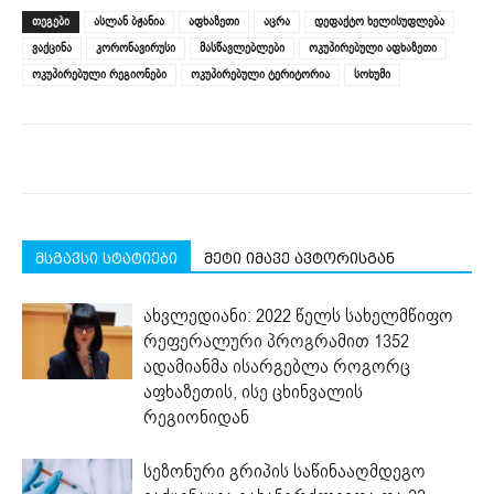
(Opens
(Opens
(Opens
(Opens
(Opens
new
ᲗᲔᲒᲔᲑᲘ
ასლან ბჟანია
აფხაზეთი
აცრა
დეფაქტო ხელისუფლება
in
in
in
in
in
window)
new
new
new
new
new
ვაქცინა
კორონავირუსი
მასწავლებლები
ოკუპირებული აფხაზეთი
window)
window)
window)
window)
window)
ოკუპირებული რეგიონები
ოკუპირებული ტერიტორია
სოხუმი
მსგავსი სტატიები
მეტი იმავე ავტორისგან
ახვლედიანი: 2022 წელს სახელმწიფო
რეფერალური პროგრამით 1352
ადამიანმა ისარგებლა როგორც
აფხაზეთის, ისე ცხინვალის
რეგიონიდან
სეზონური გრიპის საწინააღმდეგო