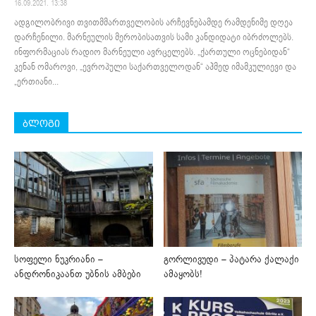
16.09.2021. 13:38
ადგილობრივი თვითმმართველობის არჩევნებამდე რამდენიმე დღეა
დარჩენილი. მარნეულის მერობისათვის სამი კანდიდატი იბრძოლებს.
ინფორმაციას რადიო მარნეული ავრცელებს. „ქართული ოცნებიდან“
კენან ომაროვი, „ევროპული საქართველოდან“ აჰმედ იმამკულიევი და
„ერთიანი...
ბლოგი
სოფელი ნუკრიანი –
გორლივუდი – პატარა ქალაქი
ანდრონიკაანთ უბნის ამბები
ამაყობს!