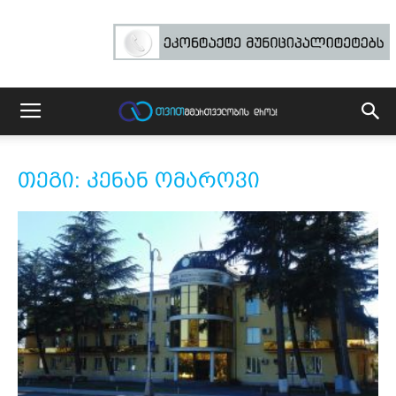
თეგი: კენან ომაროვი