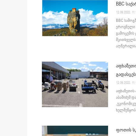
BBC საქ
12.09.2022. 11:
BBC სამოგზ
ეროვნული 
გამოცემის
მკითხველს 
აღწერილია 
აფხაზეთი
გადასცეს
12.09.2022. 11:
აფხაზეთის
აბაშიძემ დ
„ეკონომიკუ
ხელშეწყობა
ფოთის ს