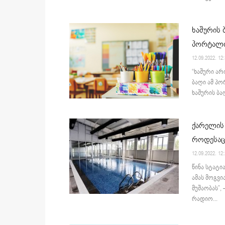
ხაშურის 
პორტალი
12.09.2022. 12
“ხაშური არ
ბაღი ამ პო
ხაშურის ბა
ქარელის 
როდესაც 
12.09.2022. 12
წინა სტატი
ამას მოგვი
მუშაობას”,
რადიო...