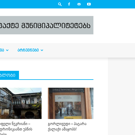
ᲘᲐ
ᲐᲠᲩᲔᲕᲜᲔᲑᲘ
ბლოგი
ფელი ნუკრიანი –
გორლივუდი – პატარა
დრონიკაანთ უბნის
ქალაქი ამაყობს!
ბები