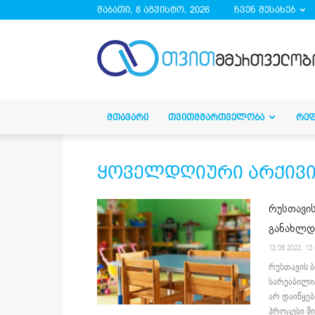
შაბათი, 8 აგვისტო, 2026
ჩვენ შესახებ
droa.ge
ᲛᲗᲐᲕᲐᲠᲘ
ᲗᲕᲘᲗᲛᲛᲐᲠᲗᲕᲔᲚᲝᲑᲐ
ᲠᲔ
ყოველდღიური არქივი 12
რუსთავის
განახლდ
12.09.2022. 12
რუსთავის ბ
სარეაბილი
არ დაიწყე
პროცესი მი