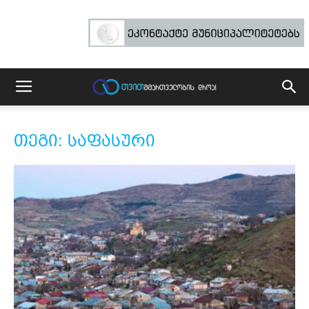
თეგი: საფასური