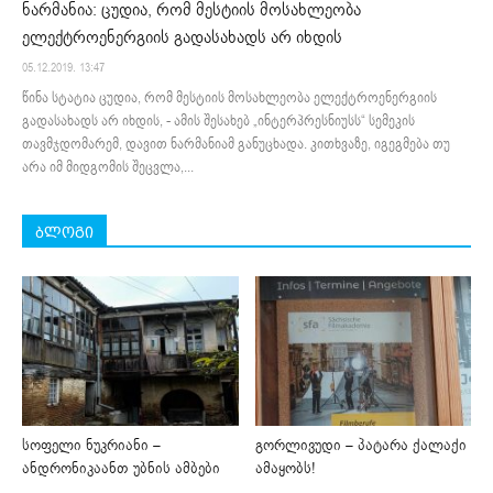
ნარმანია: ცუდია, რომ მესტიის მოსახლეობა
ელექტროენერგიის გადასახადს არ იხდის
05.12.2019. 13:47
წინა სტატია ცუდია, რომ მესტიის მოსახლეობა ელექტროენერგიის
გადასახადს არ იხდის, - ამის შესახებ „ინტერპრესნიუსს“ სემეკის
თავმჯდომარემ, დავით ნარმანიამ განუცხადა. კითხვაზე, იგეგმება თუ
არა იმ მიდგომის შეცვლა,...
ბლოგი
სოფელი ნუკრიანი –
გორლივუდი – პატარა ქალაქი
ანდრონიკაანთ უბნის ამბები
ამაყობს!