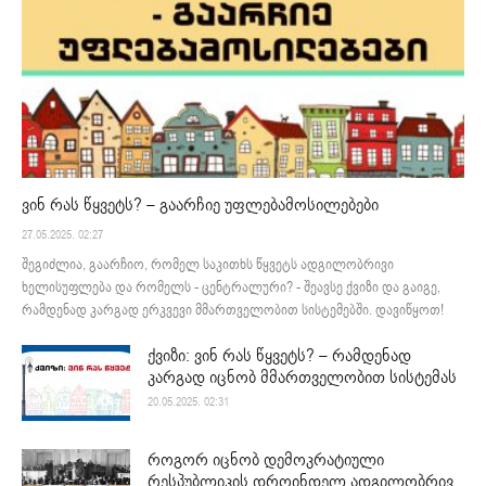
ვინ რას წყვეტს? – გაარჩიე უფლებამოსილებები
27.05.2025. 02:27
შეგიძლია, გაარჩიო, რომელ საკითხს წყვეტს ადგილობრივი
ხელისუფლება და რომელს - ცენტრალური? - შეავსე ქვიზი და გაიგე,
რამდენად კარგად ერკვევი მმართველობით სისტემებში. დავიწყოთ!
ქვიზი: ვინ რას წყვეტს? – რამდენად
კარგად იცნობ მმართველობით სისტემას
20.05.2025. 02:31
როგორ იცნობ დემოკრატიული
რესპუბლიკის დროინდელ ადგილობრივ