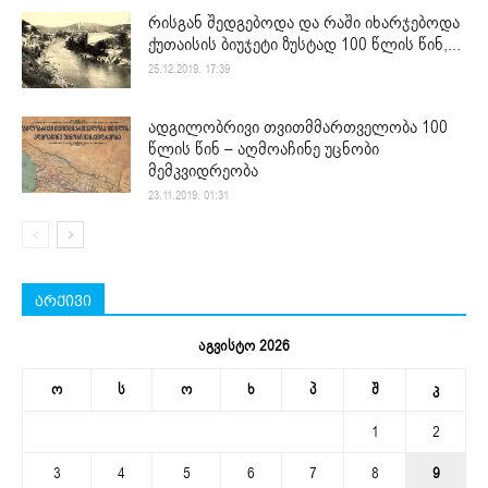
რისგან შედგებოდა და რაში იხარჯებოდა
ქუთაისის ბიუჯეტი ზუსტად 100 წლის წინ,...
25.12.2019. 17:39
ადგილობრივი თვითმმართველობა 100
წლის წინ – აღმოაჩინე უცნობი
მემკვიდრეობა
23.11.2019. 01:31
არქივი
აგვისტო 2026
ო
ს
ო
ხ
პ
შ
კ
1
2
3
4
5
6
7
8
9