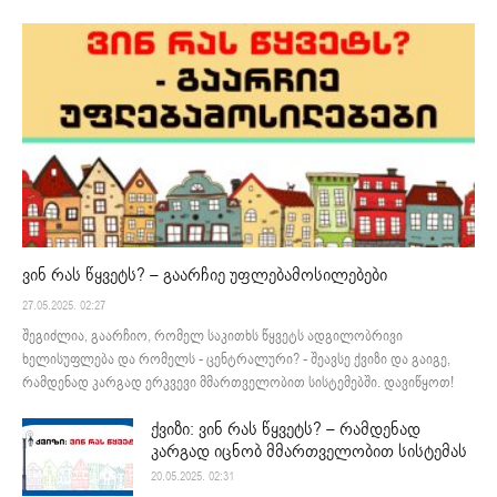
ვინ რას წყვეტს? – გაარჩიე უფლებამოსილებები
27.05.2025. 02:27
შეგიძლია, გაარჩიო, რომელ საკითხს წყვეტს ადგილობრივი
ხელისუფლება და რომელს - ცენტრალური? - შეავსე ქვიზი და გაიგე,
რამდენად კარგად ერკვევი მმართველობით სისტემებში. დავიწყოთ!
ქვიზი: ვინ რას წყვეტს? – რამდენად
კარგად იცნობ მმართველობით სისტემას
20.05.2025. 02:31