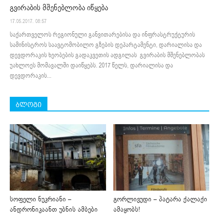
გვირაბის მშენებლობა იწყება
17.05.2017. 08:57
საქართველოს რეგიონული განვითარებისა და ინფრასტრუქტურის
სამინისტროს საავტომობილო გზების დეპარტამენტი, დარიალისა და
დევდორაკის ხეობების გადაკვეთის ადგილას გვირაბის მშენებლობას
უახლოეს მომავალში დაიწყებს. 2017 წელს, დარიალისა და
დევდორაკის...
ბლოგი
სოფელი ნუკრიანი –
გორლივუდი – პატარა ქალაქი
ანდრონიკაანთ უბნის ამბები
ამაყობს!