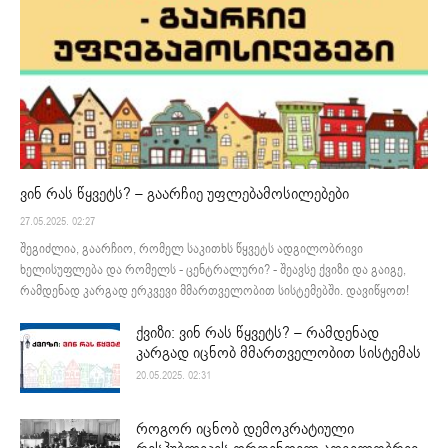
ვინ რას წყვეტს? – გაარჩიე უფლებამოსილებები
27.05.2025. 02:27
შეგიძლია, გაარჩიო, რომელ საკითხს წყვეტს ადგილობრივი
ხელისუფლება და რომელს - ცენტრალური? - შეავსე ქვიზი და გაიგე,
რამდენად კარგად ერკვევი მმართველობით სისტემებში. დავიწყოთ!
ქვიზი: ვინ რას წყვეტს? – რამდენად
კარგად იცნობ მმართველობით სისტემას
20.05.2025. 02:31
როგორ იცნობ დემოკრატიული