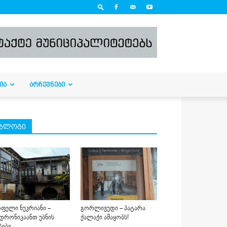
ᲘᲐ
ᲐᲠᲩᲔᲕᲜᲔᲑᲘ
ბლოგი
ფელი ნუკრიანი –
გორლივუდი – პატარა
დრონიკაანთ უბნის
ქალაქი ამაყობს!
ბები