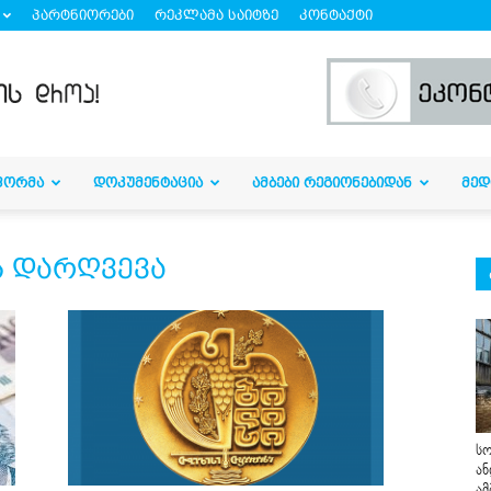
პარტნიორები
რეკლამა საიტზე
კონტაქტი
ᲤᲝᲠᲛᲐ
ᲓᲝᲙᲣᲛᲔᲜᲢᲐᲪᲘᲐ
ᲐᲛᲑᲔᲑᲘ ᲠᲔᲒᲘᲝᲜᲔᲑᲘᲓᲐᲜ
ᲛᲔᲓ
ს დარღვევა
სო
ან
ამ