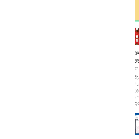
ვ
უ
27.
შე
ა
ცე
კა
და