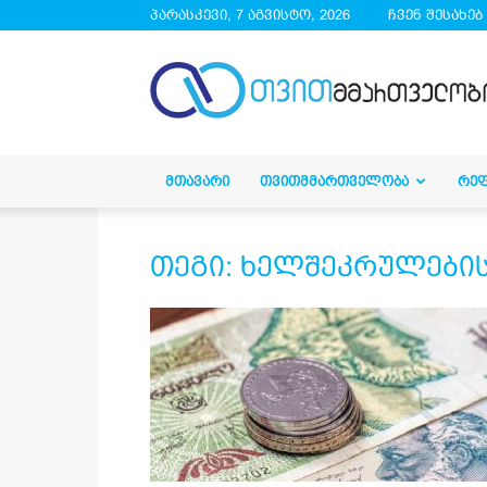
პარასკევი, 7 აგვისტო, 2026
ჩვენ შესახებ
droa.ge
ᲛᲗᲐᲕᲐᲠᲘ
ᲗᲕᲘᲗᲛᲛᲐᲠᲗᲕᲔᲚᲝᲑᲐ
ᲠᲔ
თეგი: ხელშეკრულები