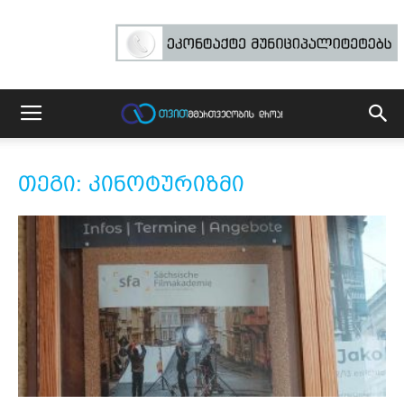
თეგი: კინოტურიზმი