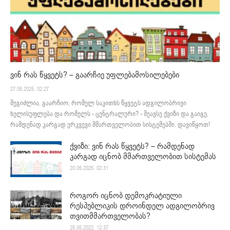
ვინ რას წყვეტს? – გაარჩიე უფლებამოსილებები
27.05.2025. 02:27
შეგიძლია, გაარჩიო, რომელ საკითხს წყვეტს ადგილობრივი
ხელისუფლება და რომელს - ცენტრალური? - შეავსე ქვიზი და გაიგე,
რამდენად კარგად ერკვევი მმართველობით სისტემებში. დავიწყოთ!
ქვიზი: ვინ რას წყვეტს? – რამდენად
კარგად იცნობ მმართველობით სისტემას
20.05.2025. 02:31
როგორ იცნობ დემოკრატიული
რესპუბლიკის დროინდელ ადგილობრივ
თვითმმართველობას?
25.05.2022. 12:37