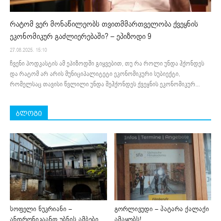
რატომ ვერ მონაწილეობს თვითმმართველობა ქვეყნის
ეკონომიკურ გაძლიერებაში? – ეპიზოდი 9
27.08.2025. 15:10
ჩვენი პოდკასტის ამ ეპიზოდში გიყვებით, თუ რა როლი უნდა ჰქონდეს
და რატომ არ არის მუნიციპალიტეტი ეკონომიკური სუბიექტი,
რომელსაც თავისი წვლილი უნდა შეჰქონდეს ქვეყნის ეკონომიკურ...
ბლოგი
სოფელი ნუკრიანი –
გორლივუდი – პატარა ქალაქი
ანდრონიკაანთ უბნის ამბები
ამაყობს!