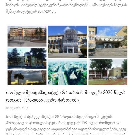
ნაწილს სასმელად ტექნიკური წყალი მიეწოდება, - ამის შესახებ წალკის
მუნიციპალიტეტის 2017-2018...
რომელი მუნიციპალიტეტი რა თანხას მიიღებს 2020 წელს
დღგ-ის 19%-იდან ქვემო ქართლში
09.10.2019. 11:51
წინა სტატია შემდეგი სტატია 2020 წლის სახელმწიფო ბიუჯეტის
პროექტიდან ცნობილი ხდება, რომ დღგ-ის 19%-იდან, რომლითაც
ცენტრალური ბიუჯეტიდან ადგილობრივი თვითმმართველობები, უკვე