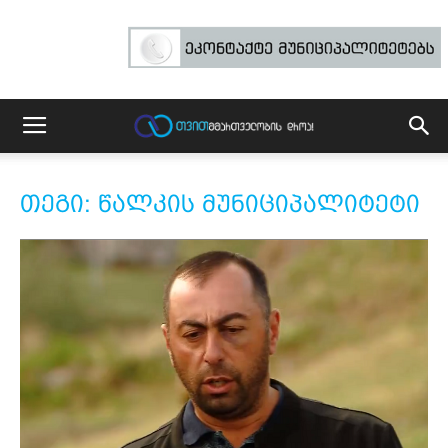
თეგი: წალკის მუნიციპალიტეტი