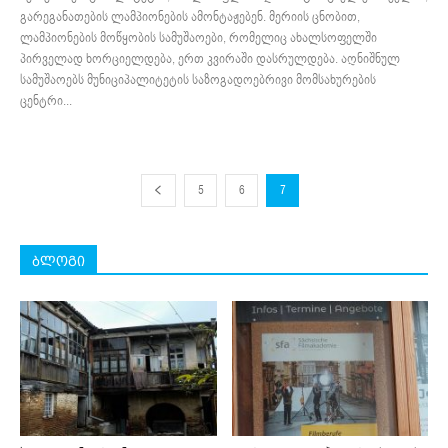
გარეგანათების ლამპიონების ამონტაჟებენ. მერიის ცნობით,
ლამპიონების მოწყობის სამუშაოები, რომელიც ახალსოფელში
პირველად ხორციელდება, ერთ კვირაში დასრულდება. აღნიშნულ
სამუშაოებს მუნიციპალიტეტის საზოგადოებრივი მომსახურების
ცენტრი...
5
6
7
ბლოგი