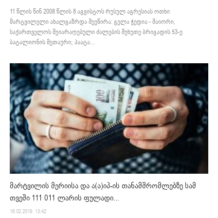
11 წლის წინ 2008 წლის 8 აგვისტოს რუსულ აგრესიას ოთხი
მარტვილელი ახალგაზრდა შეეწირა: გელა ჭედია - მაიორი,
საქართველოს შეიარაღებული ძალების მეხუთე ბრიგადის 53-ე
ბატალიონის მეთაური; პაატა...
მარტვილის მერიისა და ა(ა)იპ-ის თანამშრომლებზე სამ
თვეში 111 011 ლარის ფულადი...
18.02.2019. 13:42