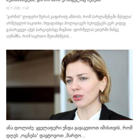
02.11.2020. 11:47
"გირჩის" ლიდერი ზურაბ ჯაფარიძე ამბობს, რომ პარლამენტში შესვლა/
არშესვლის საკითხი, სხვადასხვა პოლიტიკურ სუბიექტებს ჯერ კიდევ
გასარკვევი აქვს პარტიებისვე შიგნით. ფორმულას ეთერში მანვე
აღნიშნა, რომ საერთო შეთანხმების...
ანა დოლიძე: ყველაფერი უნდა გავაკეთოთ იმისთვის, რომ
დღეს „ოცნება“ დავტოვოთ „მარტო...