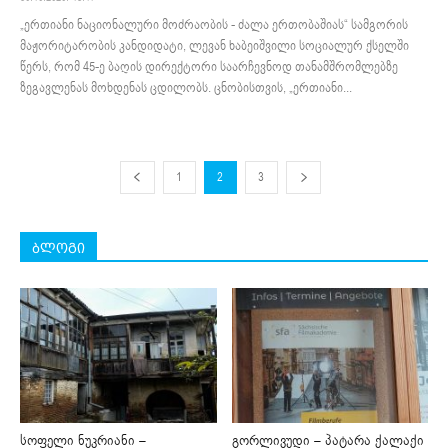
„ერთიანი ნაციონალური მოძრაობის - ძალა ერთობაშიას“ სამგორის
მაჟორიტარობის კანდიდატი, ლევან ხაბეიშვილი სოციალურ ქსელში
წერს, რომ 45-ე ბაღის დირექტორი საარჩევნოდ თანამშრომლებზე
ზეგავლენას მოხდენას ცდილობს. ცნობისთვის, „ერთიანი...
1
2
3
ბლოგი
სოფელი ნუკრიანი –
გორლივუდი – პატარა ქალაქი