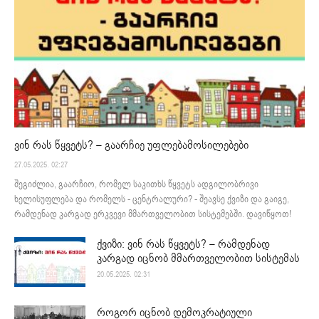
ვინ რას წყვეტს? – გაარჩიე უფლებამოსილებები
27.05.2025. 02:27
შეგიძლია, გაარჩიო, რომელ საკითხს წყვეტს ადგილობრივი
ხელისუფლება და რომელს - ცენტრალური? - შეავსე ქვიზი და გაიგე,
რამდენად კარგად ერკვევი მმართველობით სისტემებში. დავიწყოთ!
ქვიზი: ვინ რას წყვეტს? – რამდენად
კარგად იცნობ მმართველობით სისტემას
20.05.2025. 02:31
როგორ იცნობ დემოკრატიული