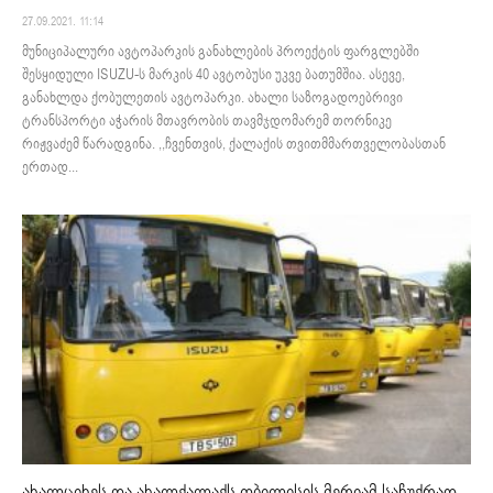
27.09.2021. 11:14
მუნიციპალური ავტოპარკის განახლების პროექტის ფარგლებში
შესყიდული ISUZU-ს მარკის 40 ავტობუსი უკვე ბათუმშია. ასევე,
განახლდა ქობულეთის ავტოპარკი. ახალი საზოგადოებრივი
ტრანსპორტი აჭარის მთავრობის თავმჯდომარემ თორნიკე
რიჟვაძემ წარადგინა. ,,ჩვენთვის, ქალაქის თვითმმართველობასთან
ერთად...
ახალციხეს და ახალქალაქს თბილისის მერიამ საჩუქრად