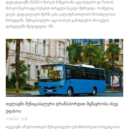
დედაქალაქში ISUZU-ს მარკის 8-მეტრიანი ავტობუსების და Ford-ის
მარკის მიკროავტობუსების პირველი ნაკადი შემოვიდა, რომელიც
დღეს, დედაქალაქის მერმა კახა კალაძემ თბილისის მოსახლეობას
წარუდგინა. მუნიციპალური ავტოპარკის განახლების პროექტის
ფარგლებში შესყიდულია 180...
თელავში მუნიციპალური ტრანსპორტით მგზავრობა ისევ
უფასოა
17.09.2021. 12:56
თელავში ამ დროისთვის მუნიციპალური ტრანსპორტით სარგებლობა