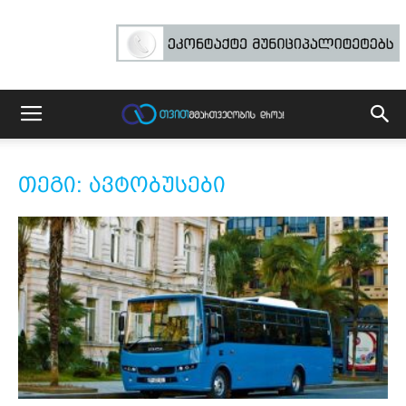
თეგი: ავტობუსები